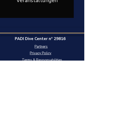
Veranstaltungen
PADI Dive Center nº 29816
Partners
Privacy Policy
Terms & Responsabilities
+351.‭ 964851246‬
*Chamada para Rede Móvel Nacional
*Call to National Mobile Network
2025 © DIVEPT Copyrights Reserved
DIVEPT.COM