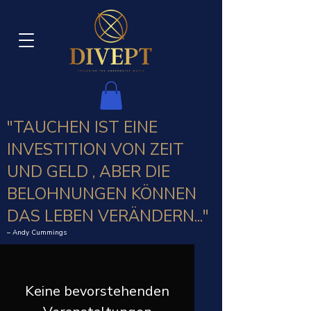
"TAUCHEN IST EINE
INVESTITION VON ZEIT
UND GELD
, ABER DIE
BELOHNUNGEN KÖNNEN
DAS LEBEN VERÄNDERN..."
– Andy Cummings
Keine bevorstehenden