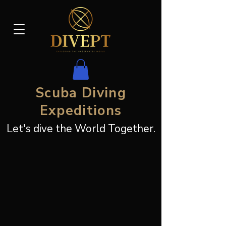
Scuba Diving
Expeditions
Let's dive the World Together.
Ordenar por
Filtros
Limpar tudo
Filtros
Limpar tudo
Mostrar itens
Mostrar itens
Amostra de produto